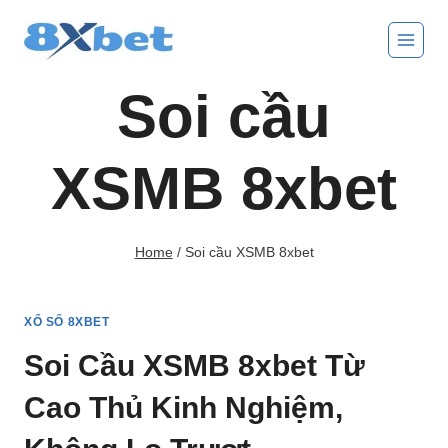
Skip
to
content
Soi cầu
XSMB 8xbet
Home
/
Soi cầu XSMB 8xbet
XỔ SỐ 8XBET
Soi Cầu XSMB 8xbet Từ
Cao Thủ Kinh Nghiệm,