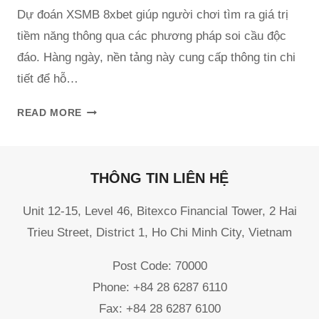
Dự đoán XSMB 8xbet giúp người chơi tìm ra giá trị
tiềm năng thông qua các phương pháp soi cầu độc
đáo. Hàng ngày, nền tảng này cung cấp thông tin chi
tiết để hỗ…
DỰ
READ MORE
ĐOÁN
XSMB
8XBET
THÔNG TIN LIÊN HỆ
MỖI
NGÀY
Unit 12-15, Level 46, Bitexco Financial Tower, 2 Hai
GIÚP
ANH
Trieu Street, District 1, Ho Chi Minh City, Vietnam
EM
NỔ
Post Code: 70000
LÔ
Phone: +84 28 6287 6110
ĐẬM
Fax: +84 28 6287 6100
ĐÀ