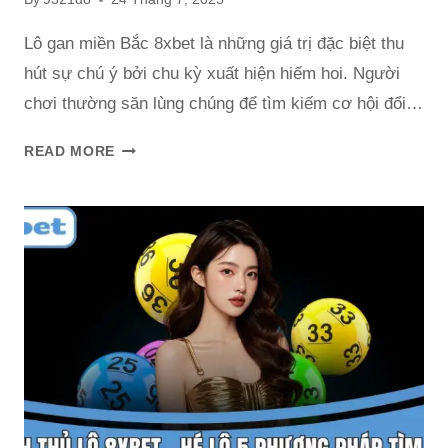
Lô gan miền Bắc 8xbet là những giá trị đặc biệt thu
hút sự chú ý bởi chu kỳ xuất hiện hiếm hoi. Người
chơi thường săn lùng chúng để tìm kiếm cơ hội đổi…
LÔ
READ MORE
GAN
MIỀN
BẮC
8XBET
–
MẸO
KHAI
PHÁ
CON
SỐ
LÂU
RA