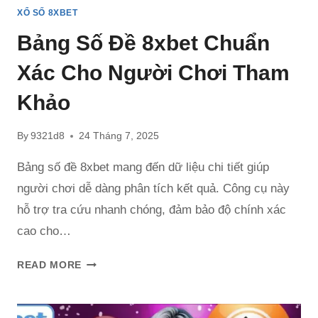
XỔ SỐ 8XBET
Bảng Số Đề 8xbet Chuẩn
Xác Cho Người Chơi Tham
Khảo
By
9321d8
24 Tháng 7, 2025
Bảng số đề 8xbet mang đến dữ liệu chi tiết giúp
người chơi dễ dàng phân tích kết quả. Công cụ này
hỗ trợ tra cứu nhanh chóng, đảm bảo độ chính xác
cao cho…
BẢNG
READ MORE
SỐ
ĐỀ
8XBET