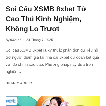
–
Soi Cầu XSMB 8xbet Từ
HÉ
LỘ
Cao Thủ Kinh Nghiệm,
5
Không Lo Trượt
PHƯƠNG
PHÁP
TÌM
By
9321d8
24 Tháng 7, 2025
CẦU
Soi cầu XSMB 8xbet là kỹ thuật phân tích dữ liệu hỗ
DỄ
TRÚNG
trợ người tham gia tại nhà cái 8xbet dự đoán kết quả
với độ chính xác cao. Phương pháp này dựa trên
nghiên…
SOI
READ MORE
CẦU
XSMB
8XBET
TỪ