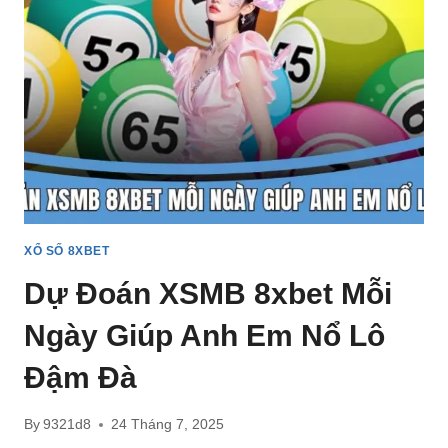
CAO
THỦ
KINH
NGHIỆM,
KHÔNG
LO
TRƯỢT
XỔ SỐ 8XBET
Dự Đoán XSMB 8xbet Mỗi
Ngày Giúp Anh Em Nổ Lô
Đậm Đà
By
9321d8
24 Tháng 7, 2025