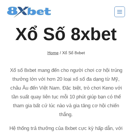
Skip
to
content
Xổ Số 8xbet
Home
/
Xổ Số 8xbet
Xổ số 8xbet mang đến cho người chơi cơ hội trúng
thưởng lớn với hơn 20 loại xổ số đa dạng từ Mỹ,
châu Âu đến Việt Nam. Đặc biệt, trò chơi Keno với
tần suất quay liên tục mỗi 10 phút giúp bạn có thể
tham gia bất cứ lúc nào và gia tăng cơ hội chiến
thắng.
Hệ thống trả thưởng của 8xbet cực kỳ hấp dẫn, với