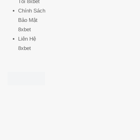
Tôi 8xbet
Chính Sách
Bảo Mật
8xbet
Liên Hệ
8xbet