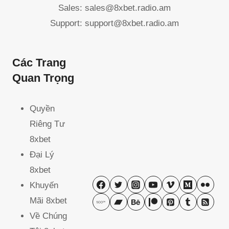
Sales:
sales@8xbet.radio.am
Support:
support@8xbet.radio.am
Các Trang
Quan Trọng
Quyền
Riêng Tư
8xbet
Đại Lý
8xbet
Khuyến
Mãi 8xbet
Về Chúng