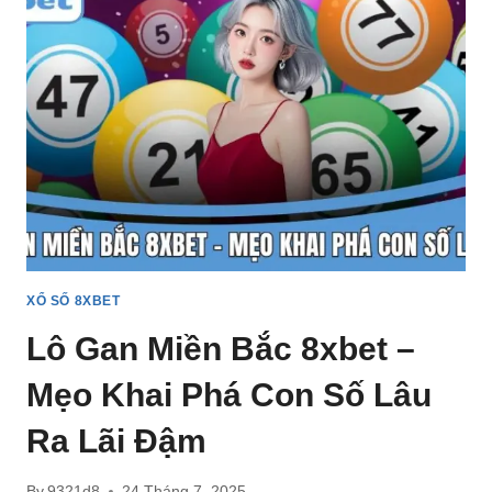
CHUẨN
XÁC
CHO
NGƯỜI
CHƠI
THAM
KHẢO
XỔ SỐ 8XBET
Lô Gan Miền Bắc 8xbet –
Mẹo Khai Phá Con Số Lâu
Ra Lãi Đậm
By
9321d8
24 Tháng 7, 2025