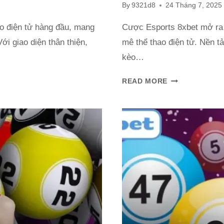
By
9321d8
24 Tháng 7, 2025
ao điện tử hàng đầu, mang
Cược Esports 8xbet mở ra t
ới giao diện thân thiện,
mê thể thao điện tử. Nền t
kèo…
CƯỢC
READ MORE
ESPORTS
8XBET
CHIẾN
TRƯỜNG
SỐ,
KIẾM
CỰC
TIỀN
NHANH