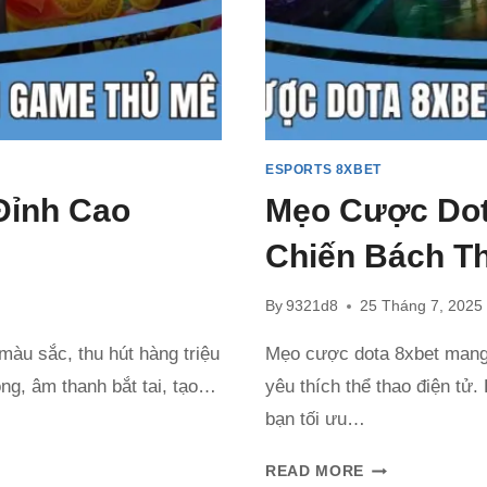
ESPORTS 8XBET
Đỉnh Cao
Mẹo Cược Dot
Chiến Bách T
By
9321d8
25 Tháng 7, 2025
 màu sắc, thu hút hàng triệu
Mẹo cược dota 8xbet mang 
ng, âm thanh bắt tai, tạo…
yêu thích thể thao điện tử.
bạn tối ưu…
MẸO
READ MORE