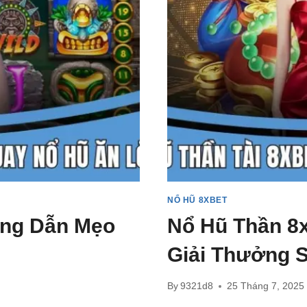
NỔ HŨ 8XBET
ớng Dẫn Mẹo
Nổ Hũ Thần 8x
Giải Thưởng S
By
9321d8
25 Tháng 7, 2025