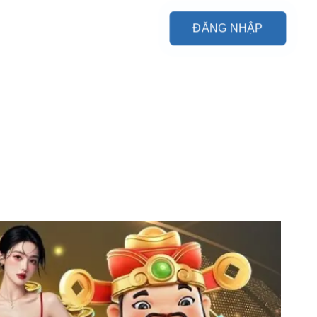
ĐĂNG NHẬP