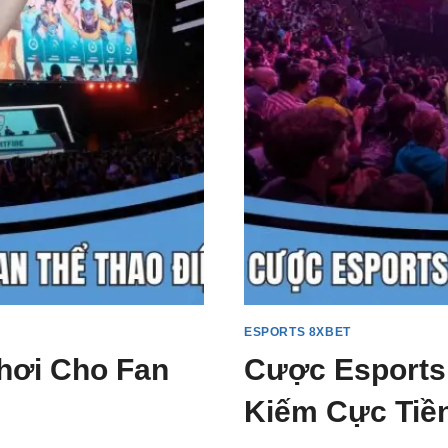
CÙNG
KÈO
CỰC
HẤP
DẪN
ESPORTS 8XBET
Chơi Cho Fan
Cược Esports
Kiếm Cực Tiề