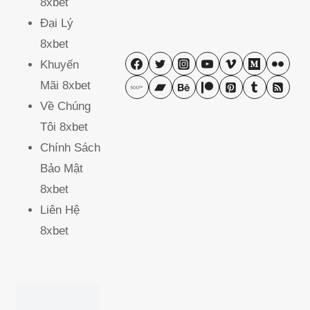
8xbet
Đại Lý
8xbet
Khuyến
Mãi 8xbet
Về Chúng
Tôi 8xbet
Chính Sách
Bảo Mật
8xbet
Liên Hệ
8xbet