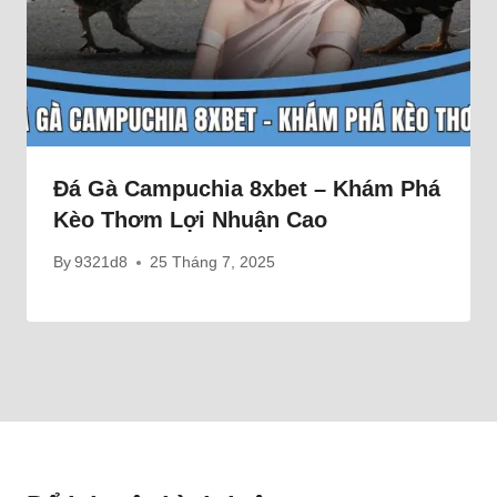
Đá Gà Campuchia 8xbet – Khám Phá
Kèo Thơm Lợi Nhuận Cao
By
9321d8
25 Tháng 7, 2025