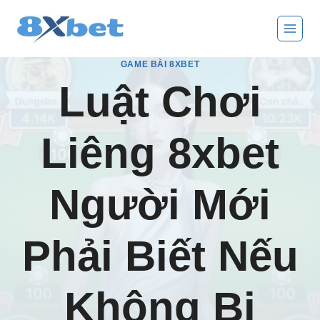
Skip
to
content
GAME BÀI 8XBET
Luật Chơi
Liêng 8xbet
Người Mới
Phải Biết Nếu
Không Bị