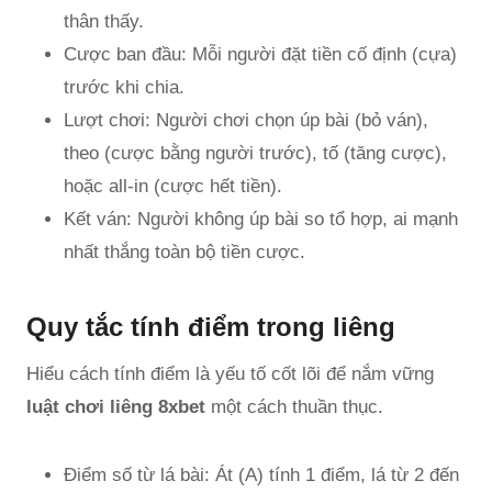
thân thấy.
Cược ban đầu: Mỗi người đặt tiền cố định (cựa)
trước khi chia.
Lượt chơi: Người chơi chọn úp bài (bỏ ván),
theo (cược bằng người trước), tố (tăng cược),
hoặc all-in (cược hết tiền).
Kết ván: Người không úp bài so tổ hợp, ai mạnh
nhất thắng toàn bộ tiền cược.
Quy tắc tính điểm trong liêng
Hiểu cách tính điểm là yếu tố cốt lõi để nắm vững
luật chơi liêng 8xbet
một cách thuần thục.
Điểm số từ lá bài: Át (A) tính 1 điểm, lá từ 2 đến