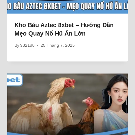
Kho Báu Aztec 8xbet – Hướng Dẫn
Mẹo Quay Nổ Hũ Ăn Lớn
By
9321d8
25 Tháng 7, 2025