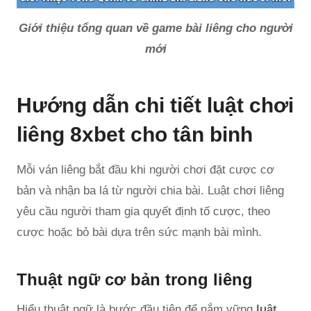
Giới thiệu tổng quan về game bài liêng cho người
mới
Hướng dẫn chi tiết luật chơi
liêng 8xbet cho tân binh
Mỗi ván liêng bắt đầu khi người chơi đặt cược cơ
bản và nhận ba lá từ người chia bài. Luật chơi liêng
yêu cầu người tham gia quyết định tố cược, theo
cược hoặc bỏ bài dựa trên sức mạnh bài mình.
Thuật ngữ cơ bản trong liêng
Hiểu thuật ngữ là bước đầu tiên để nắm vững
luật