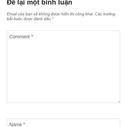
Để lại một bình luận
Email của bạn sẽ không được hiển thị công khai.
Các trường
bắt buộc được đánh dấu
*
Comment
*
Name
*