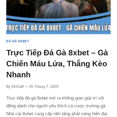
ĐÁ GÀ 8XBET
Trực Tiếp Đá Gà 8xbet – Gà
Chiến Máu Lửa, Thắng Kèo
Nhanh
By
9321d8
25 Tháng 7, 2025
Trực tiếp đá gà 8xbet mở ra không gian giải trí sôi
động dành cho người yêu thích cá cược trường gà.
Nhà cái 8xbet cung cấp nền tảng phát sóng hiện đại,