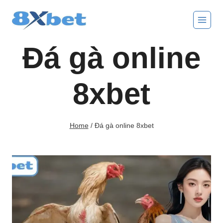
Skip
to
content
Đá gà online
8xbet
Home
/
Đá gà online 8xbet