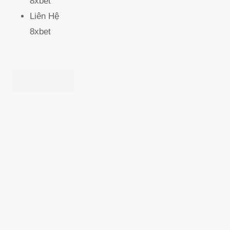
8xbet
Liên Hệ
8xbet