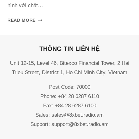
hình với chất…
ĐÁ
READ MORE
GÀ
ONLINE
8XBET
THÔNG TIN LIÊN HỆ
NHIỀU
CỬA
Unit 12-15, Level 46, Bitexco Financial Tower, 2 Hai
CƯỢC
HẤP
Trieu Street, District 1, Ho Chi Minh City, Vietnam
DẪN,
TỶ
Post Code: 70000
LỆ
Phone: +84 28 6287 6110
ĂN
Fax: +84 28 6287 6100
CAO
Sales:
sales@8xbet.radio.am
Support:
support@8xbet.radio.am