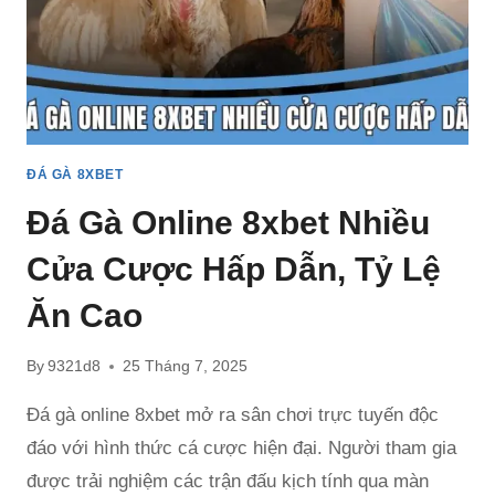
ĐÁ GÀ 8XBET
Đá Gà Online 8xbet Nhiều
Cửa Cược Hấp Dẫn, Tỷ Lệ
Ăn Cao
By
9321d8
25 Tháng 7, 2025
Đá gà online 8xbet mở ra sân chơi trực tuyến độc
đáo với hình thức cá cược hiện đại. Người tham gia
được trải nghiệm các trận đấu kịch tính qua màn