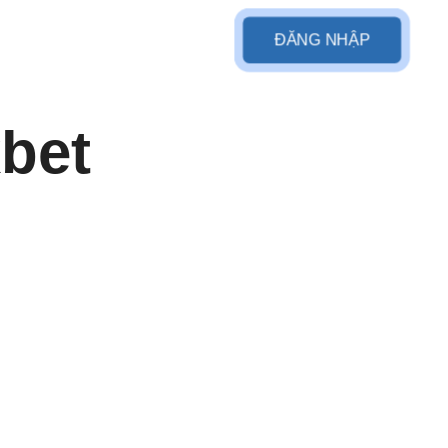
ĐĂNG NHẬP
xbet