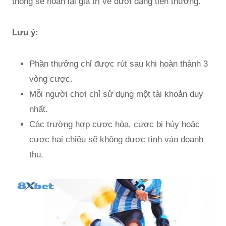
thống sẽ hoàn lại giá trị vé dưới dạng tiền thưởng.
Lưu ý:
Phần thưởng chỉ được rút sau khi hoàn thành 3
vòng cược.
Mỗi người chơi chỉ sử dụng một tài khoản duy
nhất.
Các trường hợp cược hòa, cược bị hủy hoặc
cược hai chiều sẽ không được tính vào doanh
thu.