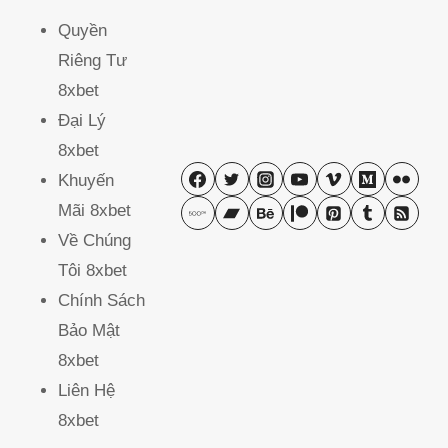
Quyền
Riêng Tư
8xbet
Đại Lý
8xbet
Khuyến
Mãi 8xbet
Về Chúng
Tôi 8xbet
Chính Sách
Bảo Mật
8xbet
Liên Hệ
8xbet