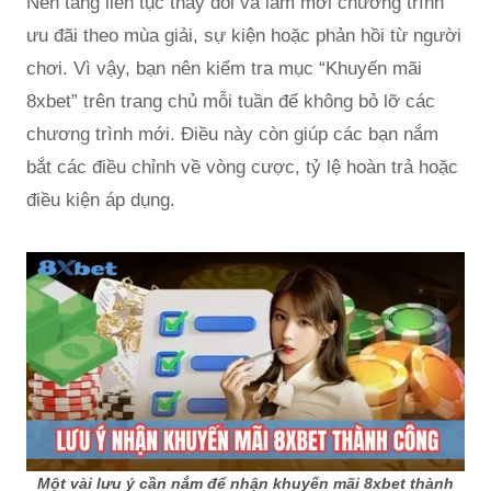
Nền tảng liên tục thay đổi và làm mới chương trình
ưu đãi theo mùa giải, sự kiện hoặc phản hồi từ người
chơi. Vì vậy, bạn nên kiểm tra mục “Khuyến mãi
8xbet” trên trang chủ mỗi tuần để không bỏ lỡ các
chương trình mới. Điều này còn giúp các bạn nắm
bắt các điều chỉnh về vòng cược, tỷ lệ hoàn trả hoặc
điều kiện áp dụng.
Một vài lưu ý cần nắm để nhận khuyến mãi 8xbet thành