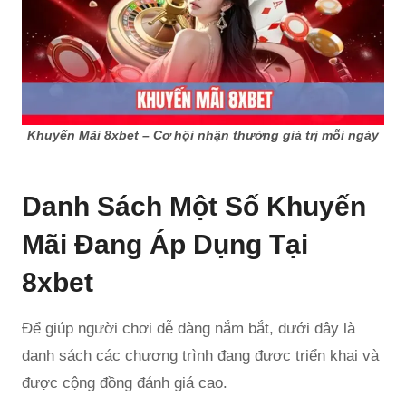
Khuyến Mãi 8xbet – Cơ hội nhận thưởng giá trị mỗi ngày
Danh Sách Một Số Khuyến
Mãi Đang Áp Dụng Tại
8xbet
Để giúp người chơi dễ dàng nắm bắt, dưới đây là
danh sách các chương trình đang được triển khai và
được cộng đồng đánh giá cao.