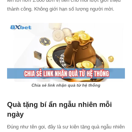
lên tới hơn 1.000 đơn vị tiền cho mỗi lượt giới thiệu
thành công. Không giới hạn số lượng người mời.
Chia sẻ link nhận quà từ hệ thống
Quà tặng bí ẩn ngẫu nhiên mỗi
ngày
Đúng như tên gọi, đây là sự kiện tặng quà ngẫu nhiên