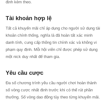
định kèm theo.
Tài khoản hợp lệ
Tất cả khuyến mãi chỉ áp dụng cho người sử dụng tài
khoản chính thống, nghĩa là đã hoàn tất xác minh
danh tính, cung cấp thông tin chính xác và không vi
phạm quy định. Mỗi hội viên chỉ được phép sử dụng
một nick duy nhất để tham gia.
Yêu cầu cược
Đa số chương trình yêu cầu người chơi hoàn thành
số vòng cược nhất định trước khi có thể rút phần
thưởng. Số vòng dao động tùy theo từng khuyến mãi.